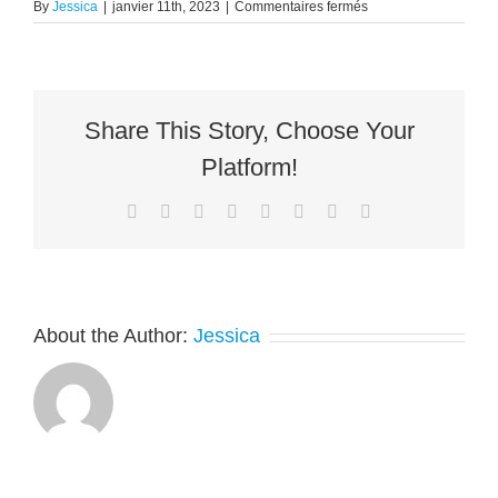
sur
By
Jessica
|
janvier 11th, 2023
|
Commentaires fermés
Break
Conference
Event
–
FR
Share This Story, Choose Your
Platform!
Facebook
X
Reddit
LinkedIn
Tumblr
Pinterest
Vk
Email
About the Author:
Jessica