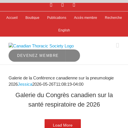
Facebook
X
LinkedIn
Skip
to
content
Accueil
Boutique
Publications
Accès membre
Recherche
English
DEVENEZ MEMBRE
Galerie de la Conférence canadienne sur la pneumologie
2026
Jessica
2026-05-26T11:08:19-04:00
Galerie du Congrès canadien sur la
santé respiratoire de 2026
Load More