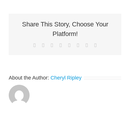
CODÉVELOPPÉS
Share This Story, Choose Your
Platform!
Facebook
X
Reddit
LinkedIn
Tumblr
Pinterest
Vk
Email
About the Author:
Cheryl Ripley