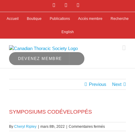
Skip
Facebook
X
LinkedIn
to
content
Accueil
Boutique
Publications
Accès membre
Recherche
English
DEVENEZ MEMBRE
Previous
Next
SYMPOSIUMS CODÉVELOPPÉS
sur
By
Cheryl Ripley
|
mars 8th, 2022
|
Commentaires fermés
SYMPOSIUMS